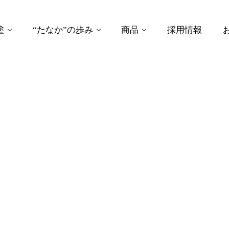
塗
“たなか”の歩み
商品
採用情報