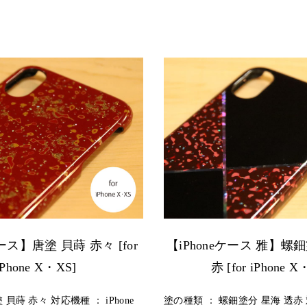
ケース】唐塗 貝蒔 赤々 [for
【iPhoneケース 雅】螺
iPhone X・XS]
赤 [for iPhone X
貝蒔 赤々 対応機種 ： iPhone
塗の種類 ： 螺鈿塗分 星海 透赤