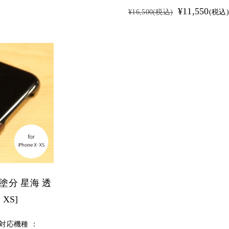
¥11,550
¥16,500
(税込)
(税込)
鈿塗分 星海 透
・XS]
 対応機種 ：