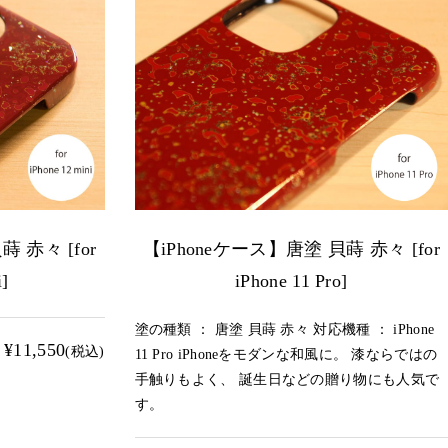
 赤々 [for
【iPhoneケース】唐塗 貝蒔 赤々 [for
i]
iPhone 11 Pro]
塗の種類 ： 唐塗 貝蒔 赤々 対応機種 ： iPhone
¥11,550
(税込)
11 Pro iPhoneをモダンな和風に。 漆ならではの
手触りもよく、 誕生日などの贈り物にも人気で
す。