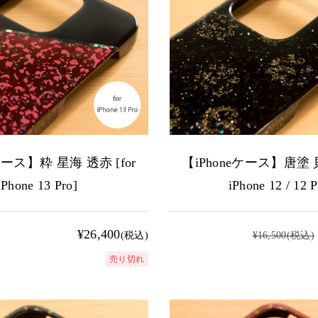
ケース】粋 星海 透赤 [for
【iPhoneケース】唐塗 貝
iPhone 13 Pro]
iPhone 12 / 12 P
¥26,400
(税込)
¥16,500
(税込)
売り切れ