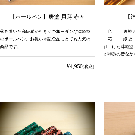
【ボールペン】唐塗 貝蒔 赤々
【
落ち着いた高級感が引き立つ和モダンな津軽塗
色 ： 唐塗 呂
のボールペン。お祝いや記念品にとても人気の
箱 ： 紙袋・
商品です。
仕上げた津軽塗
が特徴の昔なが
¥4,950
(税込)