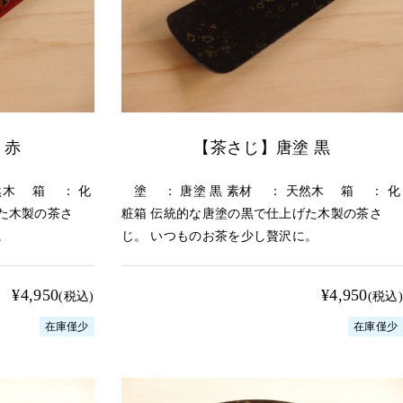
 赤
【茶さじ】唐塗 黒
然木 箱 ： 化
塗 ： 唐塗 黒 素材 ： 天然木 箱 ： 化
た木製の茶さ
粧箱 伝統的な唐塗の黒で仕上げた木製の茶さ
。
じ。 いつものお茶を少し贅沢に。
¥4,950
¥4,950
(税込)
(税込)
在庫僅少
在庫僅少