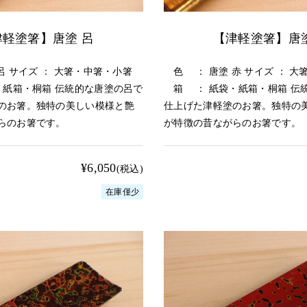
津軽塗箸】唐塗 呂
【津軽塗箸】唐塗
 サイズ ： 大箸・中箸・小箸
色 ： 唐塗 赤 サイズ ： 大
紙箱・桐箱 伝統的な唐塗の呂で
箱 ： 紙袋・紙箱・桐箱 伝
のお箸。独特の美しい模様と艶
仕上げた津軽塗のお箸。独特の
らのお箸です。
が特徴の昔ながらのお箸です。
¥6,050
(税込)
在庫僅少