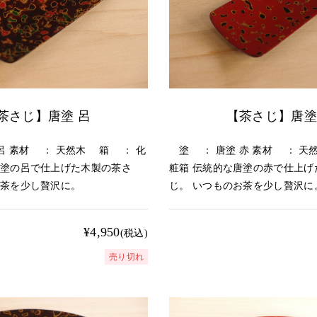
茶さじ】唐塗 呂
【茶さじ】唐塗
呂 素材 ： 天然木 箱 ： 化
塗 ： 唐塗 赤 素材 ： 天
唐塗の呂で仕上げた木製の茶さ
粧箱 伝統的な唐塗の赤で仕上げ
お茶を少し贅沢に。
じ。 いつものお茶を少し贅沢に
¥4,950
(税込)
売り切れ