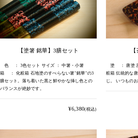
【塗箸 銘華】3膳セット
【
色 ： 3色セット サイズ ： 中箸・小箸
塗 ： 唐塗 
箱 ： 化粧箱 石地塗のすべらない箸"銘華"の3
粧箱 伝統的な
膳セット。落ち着いた黒と鮮やかな挿し色との
じ。 いつもの
バランスが絶妙です。
¥6,380
(税込)