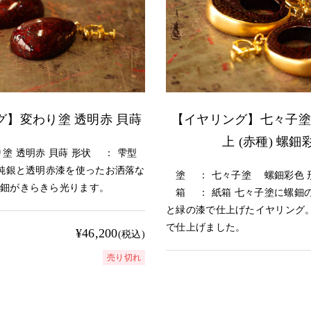
グ】変わり塗 透明赤 貝蒔
【イヤリング】七々子塗
上 (赤種) 螺鈿
塗 透明赤 貝蒔 形状 ： 雫型
純銀と透明赤漆を使ったお洒落な
塗 ： 七々子塗 螺鈿彩色 
螺鈿がきらきら光ります。
箱 ： 紙箱 七々子塗に螺鈿
と緑の漆で仕上げたイヤリング。
で仕上げました。
¥46,200
(税込)
売り切れ