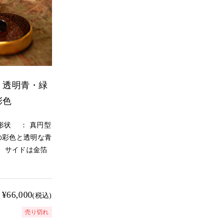
 透明青・緑
彩色
形状 ： 真円型
の彩色と透明な青
 サイドは金箔
¥66,000
(税込)
売り切れ