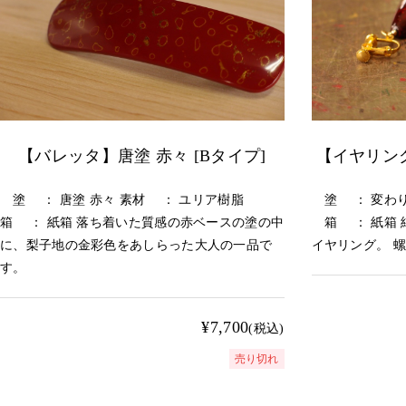
【バレッタ】唐塗 赤々 [Bタイプ]
【イヤリン
塗 ： 唐塗 赤々 素材 ： ユリア樹脂
塗 ： 変わり
箱 ： 紙箱 落ち着いた質感の赤ベースの塗の中
箱 ： 紙箱 
に、梨子地の金彩色をあしらった大人の一品で
イヤリング。 
す。
¥7,700
(税込)
売り切れ