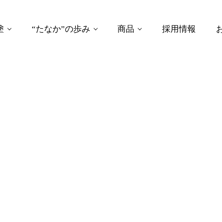
塗
“たなか”の歩み
商品
採用情報