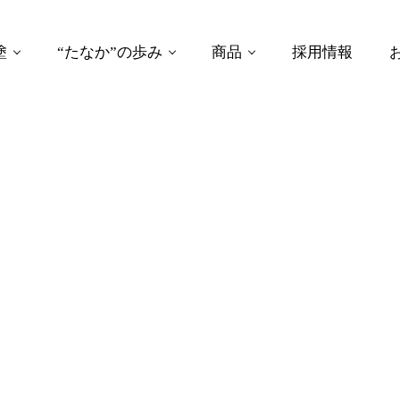
塗
“たなか”の歩み
商品
採用情報