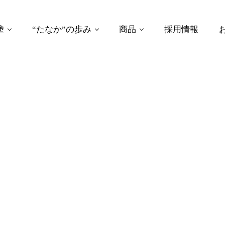
塗
“たなか”の歩み
商品
採用情報