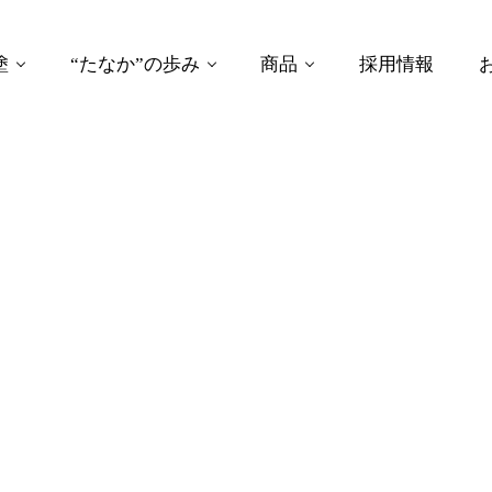
塗
“たなか”の歩み
商品
採用情報