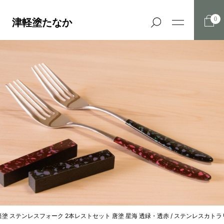
0
津軽塗たなか
軽塗 ステンレスフォーク 2本レストセット 唐塗 星海 透緑・透赤 / ステンレスカトラ