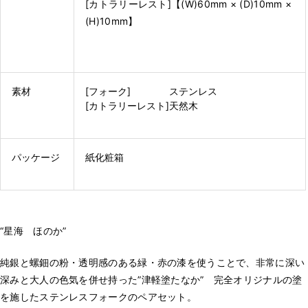
[カトラリーレスト]【(W)60mm × (D)10mm ×
(H)10mm】
素材
[フォーク] ステンレス
[カトラリーレスト]天然木
パッケージ
紙化粧箱
“星海 ほのか”
純銀と螺鈿の粉・透明感のある緑・赤の漆を使うことで、非常に深い
深みと大人の色気を併せ持った”津軽塗たなか” 完全オリジナルの塗
を施したステンレスフォークのペアセット。