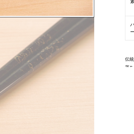
伝
落
の
“め
当