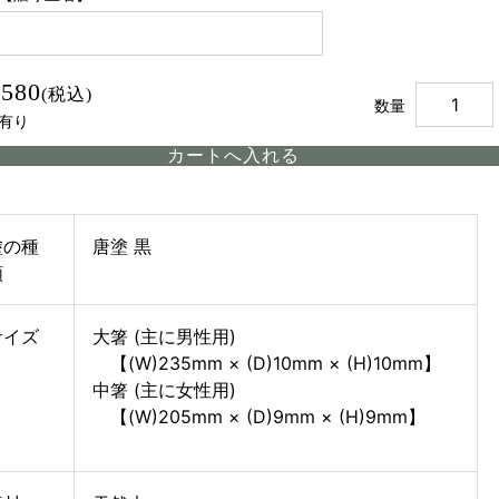
,580
(税込)
数量
有り
塗の種
唐塗 黒
類
サイズ
大箸 (主に男性用)
【(W)235mm × (D)10mm × (H)10mm】
中箸 (主に女性用)
【(W)205mm × (D)9mm × (H)9mm】