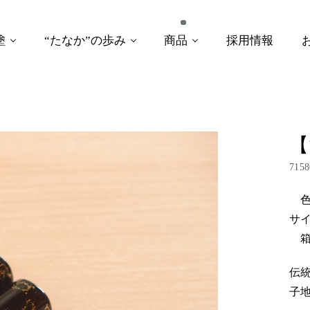
塗
“たなか”の歩み
商品
採用情報
【
7158
色
サイ
箱
伝
子