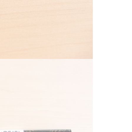
箸
漆で
機
重
独
お
箸
豆
快