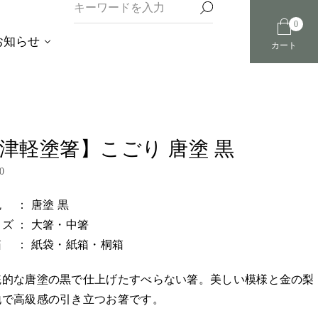
0
お知らせ
カート
津軽塗箸】こごり 唐塗 黒
0
 ： 唐塗 黒
ズ ： 大箸・中箸
 ： 紙袋・紙箱・桐箱
統的な唐塗の黒で仕上げたすべらない箸。美しい模様と金の梨
地で高級感の引き立つお箸です。