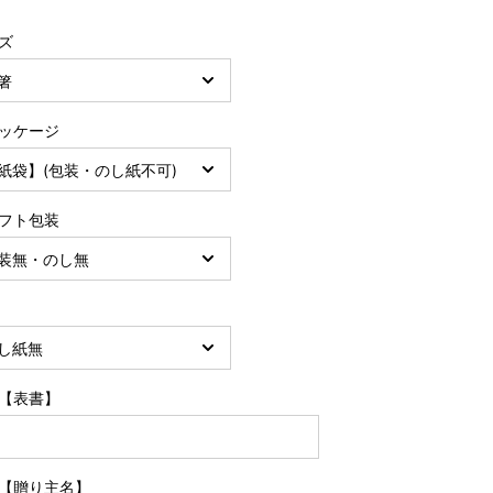
ズ
ッケージ
フト包装
【表書】
【贈り主名】