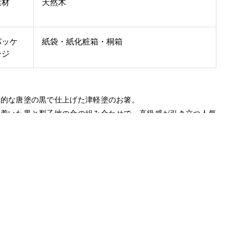
素材
天然木
パッケ
紙袋・紙化粧箱・桐箱
ージ
統的な唐塗の黒で仕上げた津軽塗のお箸。
ち着いた黒と梨子地の金の組み合わせで、高級感が引き立つ人気
箸です。
じゃ” シリーズをはじめとした当社のすべらない箸は
社独自の技術で箸先加工を施しています。