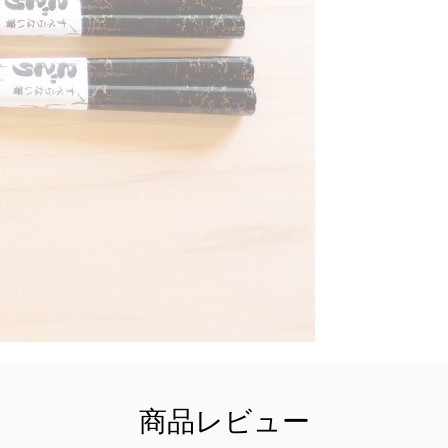
※
※
す
?
【
【
商品レビュー
関