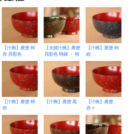
【汁椀】唐塗 特
【夫婦汁椀】唐塗
【汁椀】唐塗 特
赤 貝彩色
貝彩色 特緑 ・ 特
紺
赤
【汁椀】唐塗 特
【汁椀】唐塗 黒
【汁椀】唐塗
赤
赤々