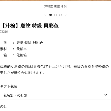
津軽塗 唐塗 汁椀
【汁椀】唐塗 特緑 貝彩色
73216
塗 ： 唐塗 特緑 貝彩色
素材 ： 天然木
箱 ： 化粧箱
伝統的な唐塗の特緑(貝彩色)で仕上げた汁椀。毎日の食卓を津軽塗の
美しさが華やかに彩ります。
ギフト包装
のし