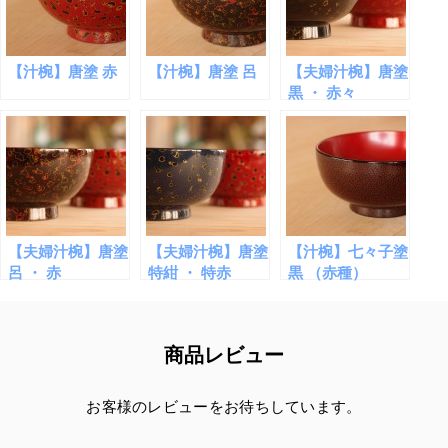
【汁椀】唐塗 赤
【汁椀】唐塗 呂
【夫婦汁椀】唐塗
黒 ・ 赤々
【夫婦汁椀】唐塗
【夫婦汁椀】唐塗
【汁椀】七々子塗
呂 ・ 赤
特紺 ・ 特赤
黒 （赤種）
商品レビュー
お客様のレビューをお待ちしています。