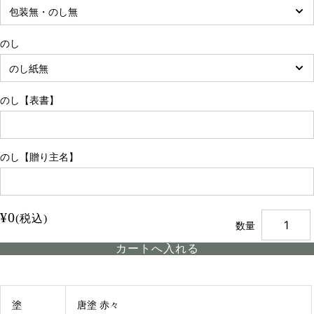
のし
のし【表書】
のし【贈り主名】
¥0
(税込)
数量
塗
唐塗 赤々