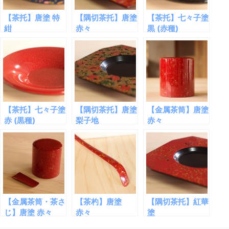
【茶托】唐塗 特
【隅切茶托】唐塗
【茶托】七々子塗
紺
赤々
黒 (赤種)
【茶托】七々子塗
【隅切茶托】唐塗
【金属茶筒】唐塗
赤 (黒種)
梨子地
赤々
【金属茶筒・茶さ
【茶杓】唐塗
【隅切茶托】紅華
じ】唐塗 赤々
赤々
塗