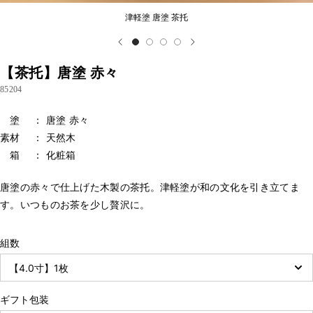
津軽塗 唐塗 茶托
【茶托】唐塗 赤々
85204
塗 ： 唐塗 赤々
素材 ： 天然木
箱 ： 化粧箱
唐塗の赤々で仕上げた木製の茶托。津軽塗が和の文化を引き立てま
す。いつものお茶を少し贅沢に。
組数
ギフト包装