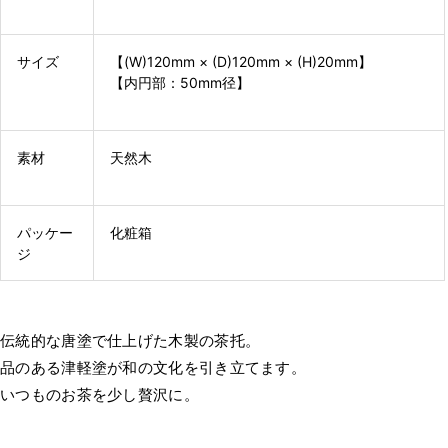
サイズ
【(W)120mm × (D)120mm × (H)20mm】
【内円部：50mm径】
素材
天然木
パッケー
化粧箱
ジ
伝統的な唐塗で仕上げた木製の茶托。
品のある津軽塗が和の文化を引き立てます。
いつものお茶を少し贅沢に。