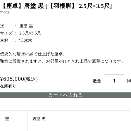
【座卓】唐塗 黒 [【羽根脚】 2.5尺×3.5尺]
79003
塗 ： 唐塗 黒
サイズ ： 2.5尺×3.5尺
素材 ：?天然木
伝統的な唐塗の黒で仕上げた座卓。
和室に設置されますと、お部屋がひときわ上品で豪華になります。
¥605,000
(税込)
数量
脚
在庫有り
塗
唐塗 黒