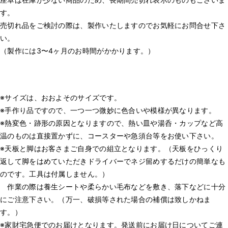
す。
売切れ品をご検討の際は、製作いたしますのでお気軽にお問合せ下さ
い。
（製作には3〜4ヶ月のお時間がかかります。）
※サイズは、おおよそのサイズです。
※手作り品ですので、一つ一つ微妙に色合いや模様が異なります。
※熱変色・跡形の原因となりますので、熱い皿や湯呑・カップなど高
温のものは直接置かずに、コースターや急須台等をお使い下さい。
※天板と脚はお客さまご自身での組立となります。（天板をひっくり
返して脚をはめていただきドライバーでネジ留めするだけの簡単なも
のです。工具は付属しません。）
作業の際は養生シートや柔らかい毛布などを敷き、落下などに十分
にご注意下さい。（万一、破損等された場合の補償は致しかねま
す。）
※家財宅急便でのお届けとなります。発送前にお届け日についてご連