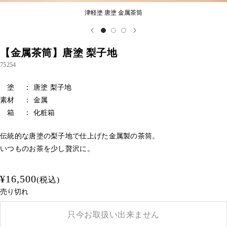
津軽塗 唐塗 金属茶筒
【金属茶筒】唐塗 梨子地
75254
塗 ： 唐塗 梨子地
素材 ： 金属
箱 ： 化粧箱
伝統的な唐塗の梨子地で仕上げた金属製の茶筒。
いつものお茶を少し贅沢に。
¥16,500
(税込)
売り切れ
只今お取扱い出来ません