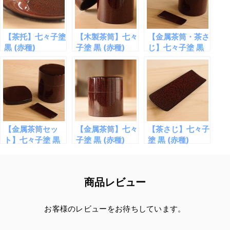
【茶托】七々子塗
【木製茶筒】七々
【金属茶筒・茶さ
黒 (赤種)
子塗 黒 (赤種)
じ】七々子塗 黒
(赤種)
【金属茶筒セッ
【金属茶筒】七々
【茶さじ】七々子
ト】七々子塗 黒
子塗 黒 (赤種)
塗 黒 (赤種)
(赤種)
商品レビュー
お客様のレビューをお待ちしています。