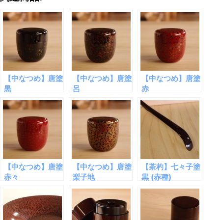
【中なつめ】唐塗
【中なつめ】唐塗
【中なつめ】唐塗
黒
呂
赤
【中なつめ】唐塗
【中なつめ】唐塗
【茶杓】七々子塗
赤々
梨子地
黒 (赤種)