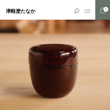
0
津軽塗たなか