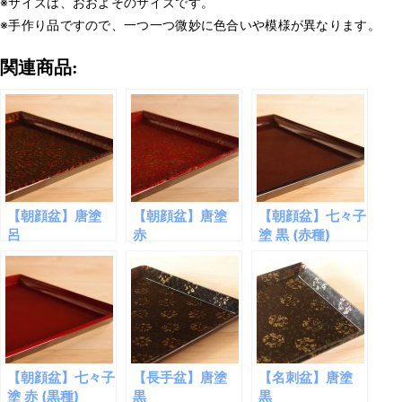
※サイズは、おおよそのサイズです。
※手作り品ですので、一つ一つ微妙に色合いや模様が異なります。
関連商品:
【朝顔盆】唐塗
【朝顔盆】唐塗
【朝顔盆】七々子
呂
赤
塗 黒 (赤種)
【朝顔盆】七々子
【長手盆】唐塗
【名刺盆】唐塗
塗 赤 (黒種)
黒
黒