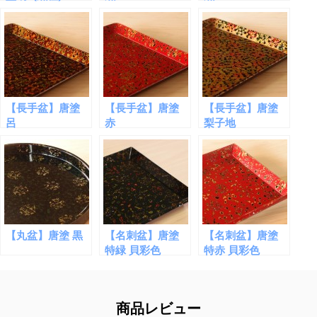
【長手盆】唐塗
【長手盆】唐塗
【長手盆】唐塗
呂
赤
梨子地
【丸盆】唐塗 黒
【名刺盆】唐塗
【名刺盆】唐塗
特緑 貝彩色
特赤 貝彩色
商品レビュー