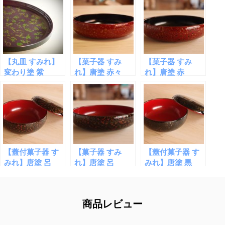
【丸皿 すみれ】
【菓子器 すみ
【菓子器 すみ
変わり塗 紫
れ】唐塗 赤々
れ】唐塗 赤
【蓋付菓子器 す
【菓子器 すみ
【蓋付菓子器 す
みれ】唐塗 呂
れ】唐塗 呂
みれ】唐塗 黒
商品レビュー