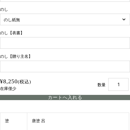
のし
のし【表書】
のし【贈り主名】
¥8,250
(税込)
数量
在庫僅少
塗
唐塗 呂