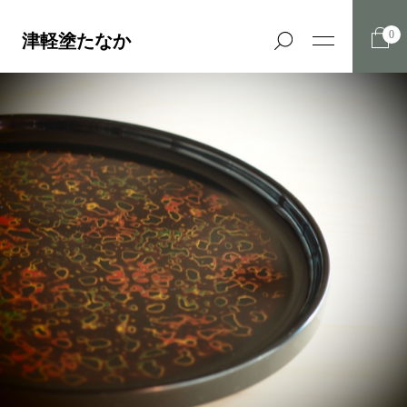
0
津軽塗たなか