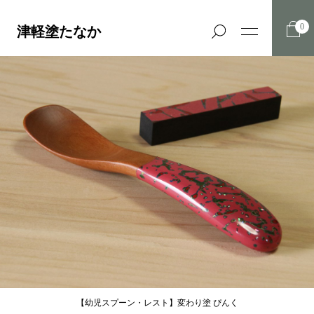
0
津軽塗たなか
【幼児スプーン・レスト】変わり塗 ぴんく