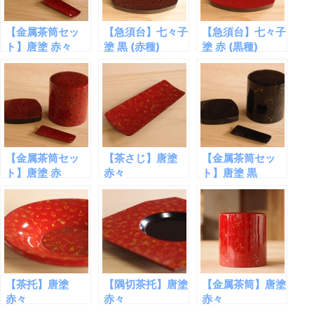
【金属茶筒セッ
【急須台】七々子
【急須台】七々子
ト】唐塗 赤々
塗 黒 (赤種)
塗 赤 (黒種)
【金属茶筒セッ
【茶さじ】唐塗
【金属茶筒セッ
ト】唐塗 赤
赤々
ト】唐塗 黒
【茶托】唐塗
【隅切茶托】唐塗
【金属茶筒】唐塗
赤々
赤々
赤々