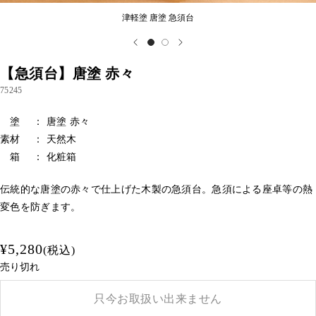
津軽塗 唐塗 急須台
【急須台】唐塗 赤々
75245
塗 ： 唐塗 赤々
素材 ： 天然木
箱 ： 化粧箱
伝統的な唐塗の赤々で仕上げた木製の急須台。急須による座卓等の熱
変色を防ぎます。
¥5,280
(税込)
売り切れ
只今お取扱い出来ません