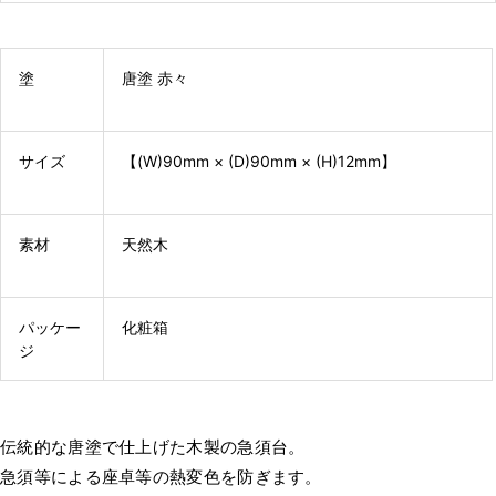
塗
唐塗 赤々
サイズ
【(W)90mm × (D)90mm × (H)12mm】
素材
天然木
パッケー
化粧箱
ジ
伝統的な唐塗で仕上げた木製の急須台。
急須等による座卓等の熱変色を防ぎます。