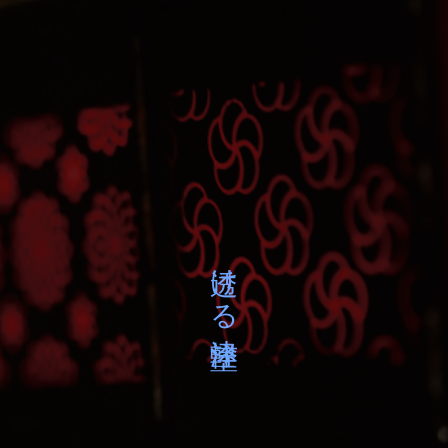
透ける津軽塗