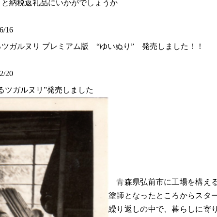
さと納税返礼品にいかがでしょうか
6/16
るツガルヌリ プレミアム版 “ゆいぬり” 発売しました！！
2/20
るツガルヌリ”発売しました
青森県弘前市に工場を構える
塗師となったところからスタ
繰り返しの中で、暮らしに寄