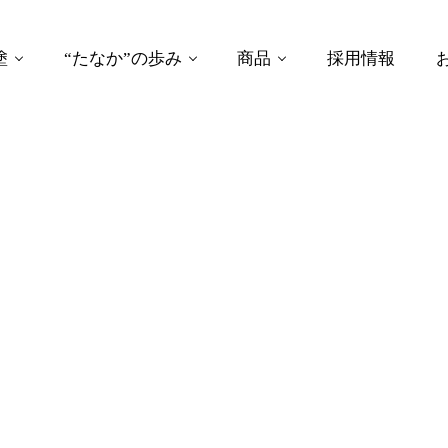
塗
“たなか”の歩み
商品
採用情報