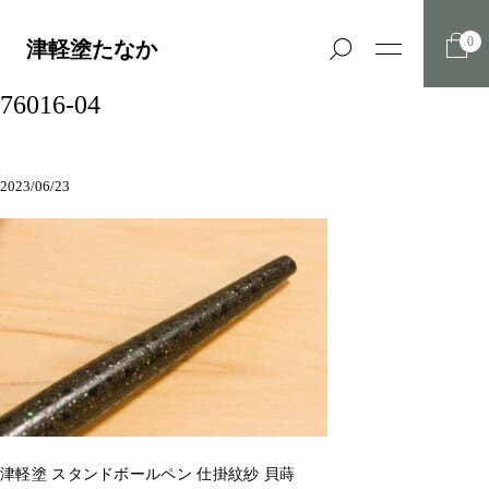
0
津軽塗たなか
76016-04
2023/06/23
津軽塗 スタンドボールペン 仕掛紋紗 貝蒔