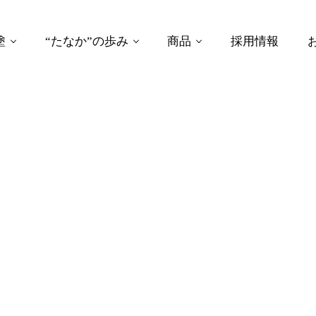
塗
“たなか”の歩み
商品
採用情報